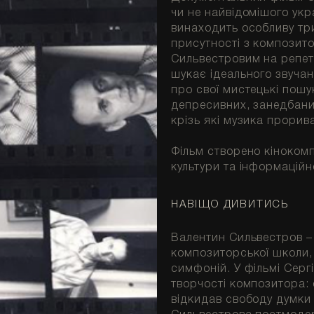
чи не найвідомішого укр
винаходить особливу тр
присутності з композито
Сильвестровим на репети
шукає ідеального звучан
про свої мистецькі пошук
депресивних, занедбани
крізь які музика прорив
Фільм створено кіноком
культури та інформаційно
НАВІЩО ДИВИТИСЬ
Валентин Сильвестров –
композиторської школи, 
симфоній. У фільмі Серг
творчості композитора:
відкидав свободу думки 