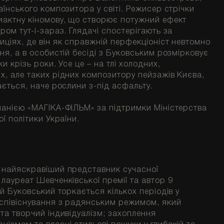
аїнського композитора у світі. Режисер стрічки
иактну кіномову, що створює потужний ефект
ром тут-і-зараз. Глядачі спостерігають за
ціях, де він як справжній перфекціоніст невтомно
ня, а в особистій бесіді з Буковським розмірковує
и крізь роки. Усе це – на тлі холодних,
х, але таких рідних композитору пейзажів Києва,
ається, наче рослини з-під асфальту.
панією «МАГІКА-ФІЛЬМ» за підтримки Міністерства
ї політики України.
 найяскравіший представник сучасної
лауреат Шевченківської премії та автор 9
ій Буковський торкається кількох періодів у
 співіснування з радянським режимом, який
та творчий індивідуалізм; захоплення