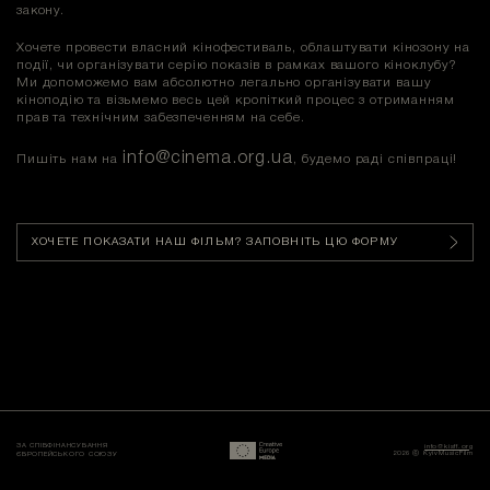
закону.
Хочете провести власний кінофестиваль, облаштувати кінозону на
події, чи організувати серію показів в рамках вашого кіноклубу?
Ми допоможемо вам абсолютно легально організувати вашу
кіноподію та візьмемо весь цей кропіткий процес з отриманням
прав та технічним забезпеченням на себе.
info@cinema.org.ua
Пишіть нам на
, будемо раді співпраці!
ХОЧЕТЕ ПОКАЗАТИ НАШ ФІЛЬМ? ЗАПОВНІТЬ ЦЮ ФОРМУ
ЗА СПІВФІНАНСУВАННЯ
info@kisff.org
2026 ⓒ KyivMusicFilm
ЄВРОПЕЙСЬКОГО СОЮЗУ