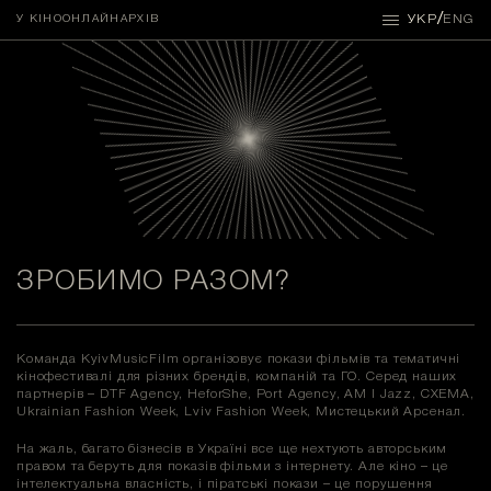
/
УКР
ENG
У КІНО
ОНЛАЙН
АРХІВ
ЗРОБИМО РАЗОМ?
Команда KyivMusicFilm організовує покази фільмів та тематичні
кінофестивалі для різних брендів, компаній та ГО. Серед наших
партнерів – DTF Agency, HeforShe, Port Agency, AM I Jazz, СXEMA,
Ukrainian Fashion Week, Lviv Fashion Week, Мистецький Арсенал.
На жаль, багато бізнесів в Україні все ще нехтують авторським
правом та беруть для показів фільми з інтернету. Але кіно – це
інтелектуальна власність, і піратські покази – це порушення