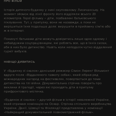
ПРО ФІЛЬМ
Історія дитячого будинку у нині окупованому Лисичанську. На
момент зйомок від лінії фронту його відділяли всього 20
кілометрів. Герої фільму – діти, позбавлені батьківського
піклування. Тут, у притулку, вони не назавжди, а поки не
вирішиться їхня подальша доля: вирушити в прийомну сім’ю або
ж в інтернат.
Покинуті батьками діти можуть довіритись лише одне одному і
небайдужим соцпрацівницям, які роблять все, що в їхніх силах,
аби в них було дитинство. Навіть коли неподалік чутно віддалений
гуркіт вибухів.
НАВІЩО ДИВИТИСЬ
У «Будинку зі скалок» данський режисер Сімон Леренґ Вільмонт
вдруге після «Віддаленого гавкоту собак», який зібрав ряд
міжнародних нагород на фестивалях, повертається до теми
дитинства на тлі війни. Документальна стрічка говорить про
виклики й трагедії, через які проходять діти в притулку
прифронтового містечка.
«Будинок зі скалок» – другий фільм в історії незалежної України,
який отримав номінацію на Оскар. Стрічка спільного виробництва
України, Данії, Швеції та Фінляндії представлена у номінації
«Найкращий документальний повнометражний фільм».