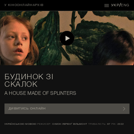
/
УКР
ENG
У КІНО
ОНЛАЙН
АРХІВ
БУДИНОК ЗІ
СКАЛОК
A HOUSE MADE OF SPLINTERS
ДИВИТИСЬ ОНЛАЙН
УКРАЇНСЬКОЮ МОВОЮ
РЕЖИСЕР:
СІМОН ЛЕРЕНҐ ВІЛЬМОНТ
ТРИВАЛІСТЬ:
87
РІК:
2022